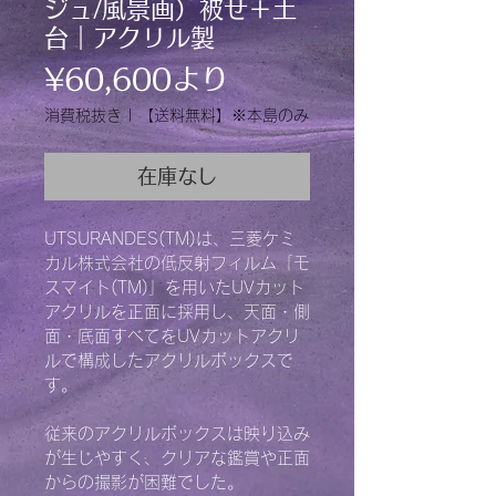
ジュ/風景画）被せ＋土
台｜アクリル製
セ
¥60,600
より
ー
消費税抜き
|
【送料無料】※本島のみ
ル
在庫なし
価
格
UTSURANDES(TM)は、三菱ケミ
カル株式会社の低反射フィルム「モ
スマイト(TM)」を用いたUVカット
アクリルを正面に採用し、天面・側
面・底面すべてをUVカットアクリ
ルで構成したアクリルボックスで
す。
従来のアクリルボックスは映り込み
が生じやすく、クリアな鑑賞や正面
からの撮影が困難でした。