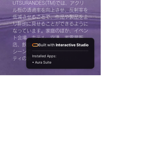
UTSURANDES(TM)では、アクリ
ル板の透過率を向上させ、反射率を
低減させることで、作品や製品をよ
り鮮明に見せることができるように
なっています。家庭のほか、イベン
ト会場、ホテル、空港、家電量販
店、飲食店、展示会などさまざまな
Built with
Interactive Studio
シーンで、美術館に匹敵するクオリ
Installed Apps:
ティの展示が可能になりました。
• Aura Suite
商品情報
透明感の高いアクリル製の土台。
返品と返金について
サイドのビスも透明なポリカーボ
ネイト製のビスを採用していま
返品と返金について記入する欄で
配送について
す。
す。ここに購入者が購入後にどの
ように返品、交換、また返金でき
商品の配送について記入する欄で
るかを詳しく示しましょう。手続
す。ここに商品の配送について詳
ホーム
きを明確に示すことでショップと
しく示しましょう。実際に不着が