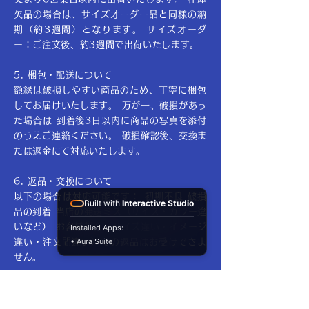
欠品の場合は、サイズオーダー品と同様の納
期（約3週間）となります。 サイズオーダ
ー：ご注文後、約3週間で出荷いたします。
5. 梱包・配送について
額縁は破損しやすい商品のため、丁寧に梱包
してお届けいたします。 万が一、破損があっ
た場合は 到着後3日以内に商品の写真を添付
のうえご連絡ください。 破損確認後、交換ま
たは返金にて対応いたします。
6. 返品・交換について
以下の場合は対応可能です： 初期不良 破損
Built with
Interactive Studio
品の到着 当店の発送ミス（サイズ・カラー違
いなど） お客様都合（サイズ違い・イメージ
Installed Apps:
• Aura Suite
違い・注文間違い）での返品はお受けできま
せん。
7. 付属品について
額縁には以下が付属します（商品により異な